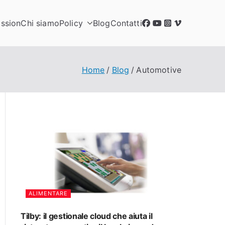
ssion
Chi siamo
Policy
Blog
Contatti
Home
Blog
Automotive
ALIMENTARE
Tilby: il gestionale cloud che aiuta il