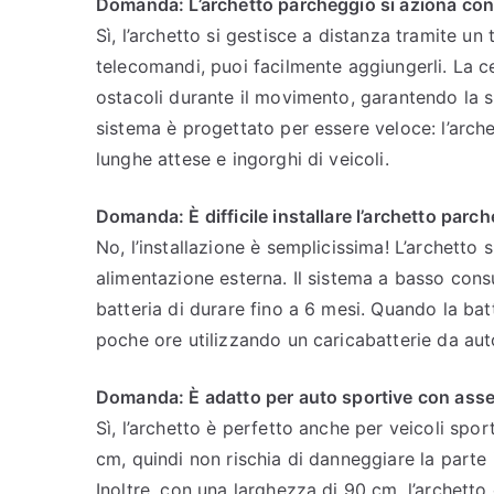
Domanda: L’archetto parcheggio si aziona co
Sì, l’archetto si gestisce a distanza tramite u
telecomandi, puoi facilmente aggiungerli. La c
ostacoli durante il movimento, garantendo la s
sistema è progettato per essere veloce: l’arche
lunghe attese e ingorghi di veicoli.
Domanda: È difficile installare l’archetto parc
No, l’installazione è semplicissima! L’archetto s
alimentazione esterna. Il sistema a basso con
batteria di durare fino a 6 mesi. Quando la batt
poche ore utilizzando un caricabatterie da au
Domanda: È adatto per auto sportive con ass
Sì, l’archetto è perfetto anche per veicoli spor
cm, quindi non rischia di danneggiare la parte i
Inoltre, con una larghezza di 90 cm, l’archet