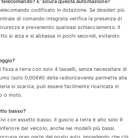
n telecomando? E’ sicura questa automazione?
n telecomando codificato in dotazione. Se desideri più
entrale di comando integrata verifica la presenza di
icurezza e prevenendo qualsiasi schiacciamento. Il
tto si alza e si abbassa in pochi secondi, evitando
heggio?
i fissa a terra con solo 4 tasselli, senza necessitare di
sumo (solo 0,006W) della radioricevente permette alla
eria si scarica, può essere facilmente ricaricata in
to o moto.
etto basso?
tivi con assetto basso. Il guscio a terra è alto solo 9
nferiore del veicolo, anche nei modelli più bassi.
to occupa gran parte del posto auto, impedendo che chi