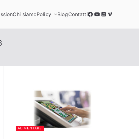
ssion
Chi siamo
Policy
Blog
Contatti
3
ALIMENTARE