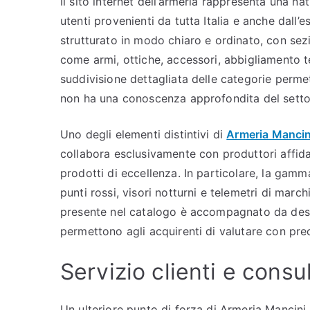
Il sito internet dell’armeria rappresenta una n
utenti provenienti da tutta Italia e anche dall’
strutturato in modo chiaro e ordinato, con sezi
come armi, ottiche, accessori, abbigliamento te
suddivisione dettagliata delle categorie perme
non ha una conoscenza approfondita del setto
Uno degli elementi distintivi di
Armeria Mancin
collabora esclusivamente con produttori affidab
prodotti di eccellenza. In particolare, la ga
punti rossi, visori notturni e telemetri di marc
presente nel catalogo è accompagnato da descr
permettono agli acquirenti di valutare con prec
Servizio clienti e cons
Un ulteriore punto di forza di Armeria Mancini 