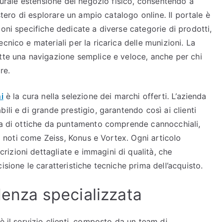
aturale estensione del negozio fisico, consentendo a
estero di esplorare un ampio catalogo online. Il portale è
oni specifiche dedicate a diverse categorie di prodotti,
cnico e materiali per la ricarica delle munizioni. La
tte una navigazione semplice e veloce, anche per chi
re.
i
è la cura nella selezione dei marchi offerti. L’azienda
ili e di grande prestigio, garantendo così ai clienti
mma di ottiche da puntamento comprende cannocchiali,
hi noti come Zeiss, Konus e Vortex. Ogni articolo
izioni dettagliate e immagini di qualità, che
isione le caratteristiche tecniche prima dell’acquisto.
ulenza specializzata
è il servizio clienti, composto da un team di