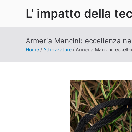
Vai
L' impatto della te
al
contenuto
Armeria Mancini: eccellenza ne
Home
Attrezzature
Armeria Mancini: eccelle